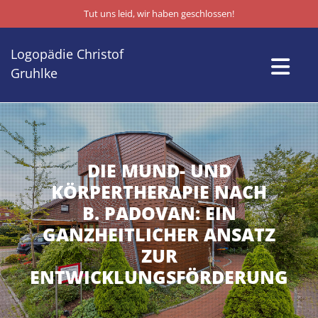
Zum Inhalt springen
Tut uns leid, wir haben geschlossen!
Logopädie
Christof
Gruhlke
DIE MUND- UND
KÖRPERTHERAPIE NACH
B. PADOVAN: EIN
GANZHEITLICHER ANSATZ
ZUR
ENTWICKLUNGSFÖRDERUNG